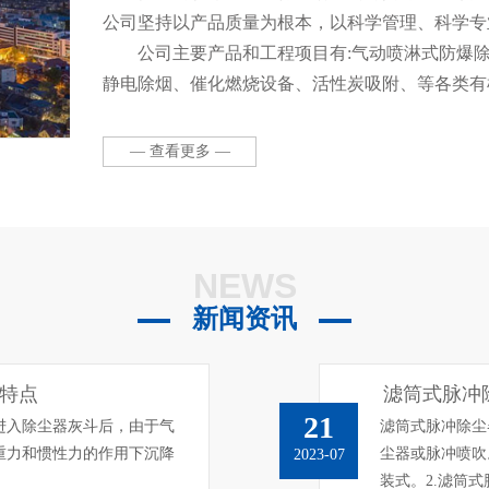
公司坚持以产品质量为根本，以科学管理、科学专
公司主要产品和工程项目有:气动喷淋式防爆
静电除烟、催化燃烧设备、活性炭吸附、等各类有
布袋除尘器等各种类型除尘器、环保高效净化柜、
设备。本公司拥有一流的管理人才和销售队伍，并
— 查看更多 —
产施工安装队伍，全心全意为客户提供废气处理及
计、项目设计、项目管理(设计、生产、安装、调试
NEWS
新闻资讯
特点
滤筒式脉冲
21
进入除尘器灰斗后，由于气
滤筒式脉冲除尘
重力和惯性力的作用下沉降
尘器或脉冲喷吹
2023-07
装式。2.滤筒