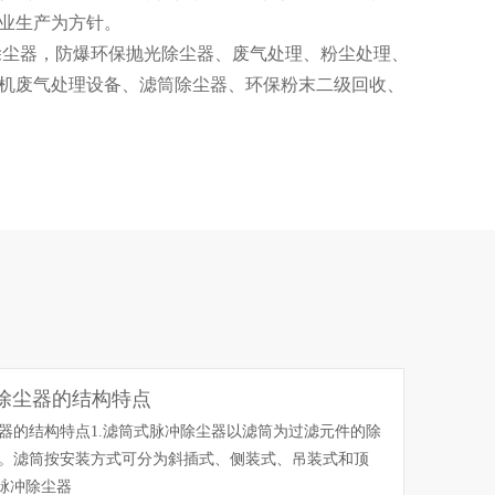
业生产为方针。
除尘器，防爆环保抛光除尘器、废气处理、粉尘处理、
机废气处理设备、滤筒除尘器、环保粉末二级回收、
酸雾净化塔、pp喷淋塔、高效水帘柜等粉尘处理相关
培养一批高级工程师和一支训练有素、经验丰富的生
粉尘处理工程的全套服务。包括顾问咨询、工程设
、运行维护等一条龙服务)。
除尘器的结构特点
器的结构特点1.滤筒式脉冲除尘器以滤筒为过滤元件的除
。滤筒按安装方式可分为斜插式、侧装式、吊装式和顶
式脉冲除尘器