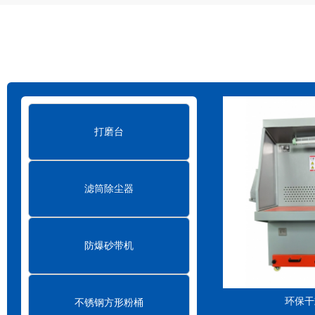
滤筒式脉冲除尘器的结构特点
2023-07-21
滤筒式脉冲除尘器和袋式除尘器有什么区别？
2023
真空清扫设备在环保行业中的作用
2023-07-21
布袋式除尘器的结构及原理
2023-07-21
打磨台
布袋式除尘器的小知识
2023-07-21
滤筒除尘器
防爆砂带机
环保干
不锈钢方形粉桶