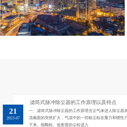
滤筒式脉冲除尘器的工作原理以及特点
21
一、滤筒式脉冲除尘器的工作原理含尘气体进入除尘器
流截面的突然扩大，气流中的一些粗尘粒在重力和惯性
2023-07
下来。细颗粒、低密度的尘粒进入